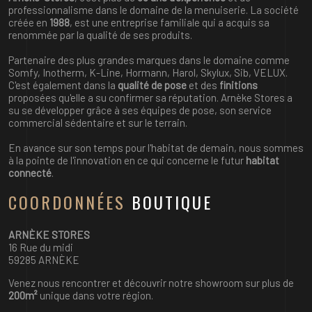
professionnalisme dans le domaine de la
menuiserie
. La société
créée en
1988
, est une entreprise familiale qui a acquis sa
renommée par la qualité de ses produits.
Partenaire
des plus grandes marques dans le domaine comme
Somfy, Inotherm, K-Line, Hormann, Harol, Skylux, Sib, VELUX.
C'est également dans la
qualité de pose
et des
finitions
proposées qu'elle a su confirmer sa réputation. Arnèke Stores a
su se développer grâce à ses équipes de pose, son service
commercial sédentaire et sur le terrain.
En avance sur son temps pour l'habitat de demain, nous sommes
à la pointe de l'innovation en ce qui concerne le futur
habitat
connecté
.
COORDONNÉES
BOUTIQUE
ARNÈKE STORES
16 Rue du midi
59285 ARNÈKE
Venez nous rencontrer et découvrir notre showroom sur plus de
200m²
unique dans votre région.